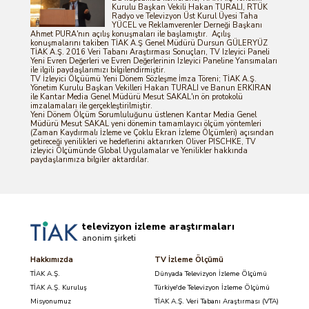
Kurulu Başkan Vekili Hakan TURALI, RTÜK
Radyo ve Televizyon Üst Kurul Üyesi Taha
YÜCEL ve Reklamverenler Derneği Başkanı
Ahmet PURA'nın açılış konuşmaları ile başlamıştır. Açılış
konuşmalarını takiben TİAK A.Ş Genel Müdürü Dursun GÜLERYÜZ
TİAK A.Ş. 2016 Veri Tabanı Araştırması Sonuçları, TV Izleyici Paneli
Yeni Evren Değerleri ve Evren Değerlerinin Izleyici Paneline Yansımaları
ile ilgili paydaşlarımızı bilgilendirmiştir.
TV İzleyici Ölçüümü Yeni Dönem Sözleşme İmza Töreni; TİAK A.Ş.
Yönetim Kurulu Başkan Vekilleri Hakan TURALI ve Banun ERKIRAN
ile Kantar Media Genel Müdürü Mesut SAKAL'ın ön protokolü
imzalamaları ile gerçekleştirilmiştir.
Yeni Dönem Ölçüm Sorumluluğunu üstlenen Kantar Media Genel
Müdürü Mesut SAKAL yeni dönemin tamamlayıcı ölçüm yöntemleri
(Zaman Kaydırmalı İzleme ve Çoklu Ekran İzleme Ölçümleri) açısından
getireceği yenilikleri ve hedeflerini aktarırken Oliver PISCHKE, TV
izleyici Ölçümünde Global Uygulamalar ve Yenilikler hakkında
paydaşlarımıza bilgiler aktardılar.
televizyon izleme araştırmaları
anonim şirketi
Hakkımızda
TV İzleme Ölçümü
TİAK A.Ş.
Dünyada Televizyon İzleme Ölçümü
TİAK A.Ş. Kuruluş
Türkiye'de Televizyon İzleme Ölçümü
Misyonumuz
TİAK A.Ş. Veri Tabanı Araştırması (VTA)