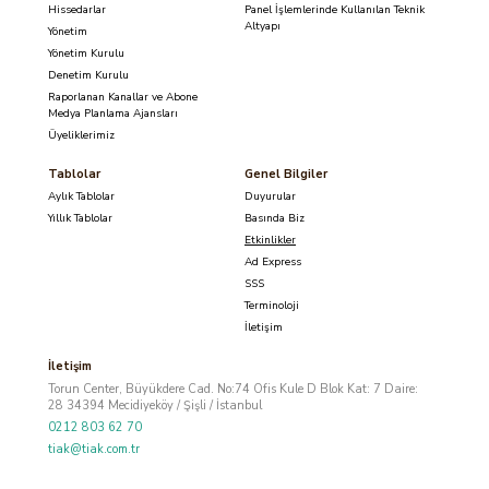
Hissedarlar
Panel İşlemlerinde Kullanılan Teknik
Altyapı
Yönetim
Yönetim Kurulu
Denetim Kurulu
Raporlanan Kanallar ve Abone
Medya Planlama Ajansları
Üyeliklerimiz
Tablolar
Genel Bilgiler
Aylık Tablolar
Duyurular
Yıllık Tablolar
Basında Biz
Etkinlikler
Ad Express
SSS
Terminoloji
İletişim
İletişim
Torun Center, Büyükdere Cad. No:74 Ofis Kule D Blok Kat: 7 Daire:
28 34394 Mecidiyeköy / Şişli / İstanbul
0212 803 62 70
tiak@tiak.com.tr