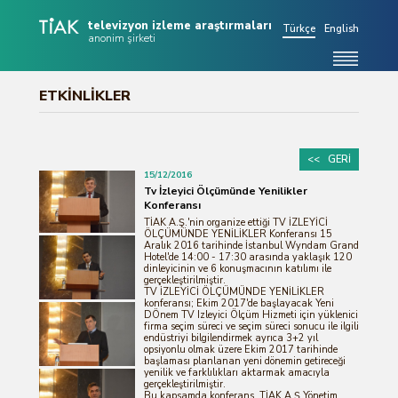
televizyon izleme araştırmaları
Türkçe
English
anonim şirketi
Hakkımızda
ETKİNLİKLER
TV İzleme Ölçümü
Evren Değerleri
<< GERİ
15/12/2016
Tablolar
Tv İzleyici Ölçümünde Yenilikler
Konferansı
Duyurular
TİAK A.Ş.'nin organize ettiği TV İZLEYİCİ
ÖLÇÜMÜNDE YENİLİKLER Konferansı 15
Etkinlikler
Aralık 2016 tarihinde İstanbul Wyndam Grand
Hotel'de 14:00 - 17:30 arasında yaklaşık 120
dinleyicinin ve 6 konuşmacının katılımı ile
SSS
gerçekleştirilmiştir.
TV İZLEYİCİ ÖLÇÜMÜNDE YENİLİKLER
Basında Biz
konferansı; Ekim 2017'de başlayacak Yeni
DÖnem TV Izleyici Ölçüm Hizmeti için yüklenici
firma seçim süreci ve seçim süreci sonucu ile ilgili
Terminoloji
endüstriyi bilgilendirmek ayrıca 3+2 yıl
opsiyonlu olmak üzere Ekim 2017 tarihinde
başlaması planlanan yeni dönemin getireceği
İletişim
yenilik ve farklılıkları aktarmak amacıyla
gerçekleştirilmiştir.
Bu kapsamda konferans, TİAK A.Ş Yönetim